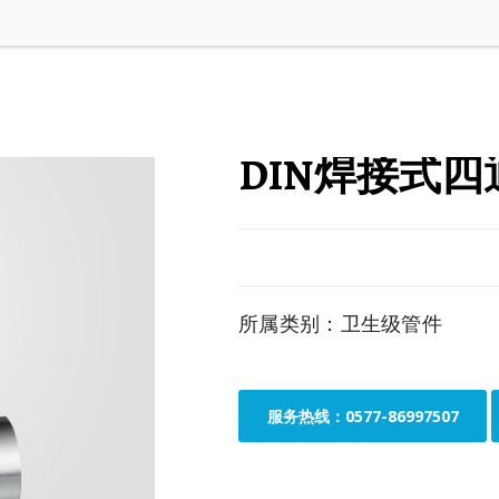
DIN焊接式四
所属类别：卫生级管件
服务热线：0577-86997507