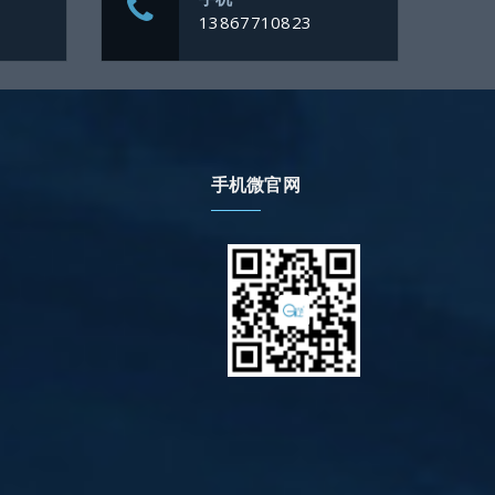
13867710823
手机微官网