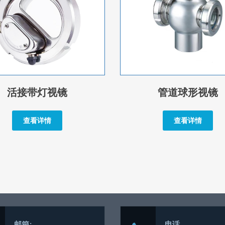
活接带灯视镜
管道球形视镜
查看详情
查看详情
邮箱:
电话