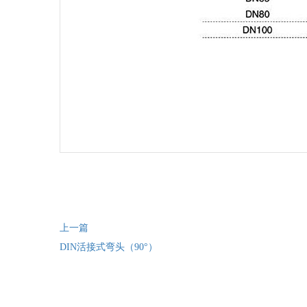
上一篇
DIN活接式弯头（90°）