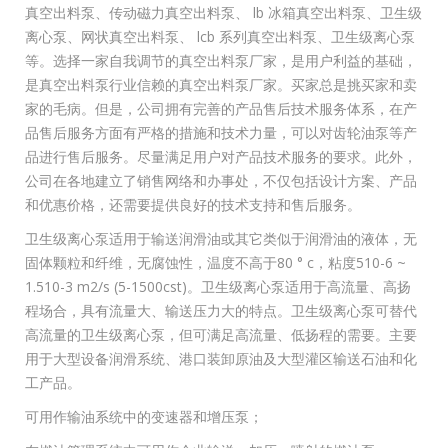
真空出料泵、传动磁力真空出料泵、 lb 冰箱真空出料泵、卫生级
离心泵、网状真空出料泵、 lcb 系列真空出料泵、卫生级离心泵
等。选择一家自我调节的真空出料泵厂家，是用户利益的基础，
是真空出料泵行业信赖的真空出料泵厂家。买家总是挑买家和卖
家的毛病。但是，公司拥有完善的产品售后技术服务体系，在产
品售后服务方面有严格的措施和技术力量，可以对齿轮油泵等产
品进行售后服务。尽量满足用户对产品技术服务的要求。此外，
公司在各地建立了销售网络和办事处，不仅包括设计方案、产品
和优惠价格，还需要提供良好的技术支持和售后服务。
卫生级离心泵适用于输送润滑油或其它类似于润滑油的液体，无
固体颗粒和纤维，无腐蚀性，温度不高于80 ° c，粘度510-6 ~
1.510-3 m2/s (5-1500cst)。卫生级离心泵适用于高流量、高扬
程场合，具有流量大、输送压力大的特点。卫生级离心泵可替代
高流量的卫生级离心泵，但可满足高流量、低扬程的需要。主要
用于大型设备润滑系统、港口装卸原油及大型灌区输送石油和化
工产品。
可用作输油系统中的变速器和增压泵；