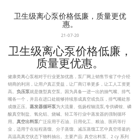
卫生级离心泵价格低廉，质量更优
惠。
21-07-20
卫生级离心泵价格低廉，
质量更优惠。
健康类离心泵相对于行业更加优惠，泵厂网上销售节省了中介经
销商的利润，让用户真正受益，让厂商订单更多，让工人工资更
高。
负压泵
就是微型真空泵。因为具备一进一出的抽气嘴、排气
嘴各一个，并且在进口处能够持续形成真空或负压，排气嘴处形
成微正压。
蒸发器循环泵
为大流量、低扬程轴流泵,专供磷铵、磷
酸真空制盐、氧化铝、烧碱、轻工等行业中蒸发器的强制循环
用。
真空出料泵
广泛应用于石油、日用化工、粮油、医药等行
业，适用于在短程蒸馏、分子蒸馏、减压蒸馏工艺中真空塔釜的
高温高真空状态下物料抽出。主要产品: 真空出料泵、2 cy 系列