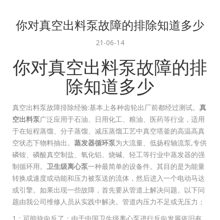
你对真空出料泵故障的排除知道多少
21-06-14
你对真空出料泵故障的排
除知道多少
真空出料泵故障排除经验:基本上各种齿轮出厂前都经过测试。
真
空出料泵
广泛应用于石油、日用化工、粮油、医药等行业，适用
于在短程蒸馏、分子蒸馏、减压蒸馏工艺中真空塔釜的高温高真
空状态下物料抽出。
蒸发器循环泵
为大流量、低扬程轴流泵,专供
磷铵、磷酸真空制盐、氧化铝、烧碱、轻工等行业中蒸发器的强
制循环用。
卫生级离心泵
一种最简单的设备件。其目的是为能量
转换成速度或动能和压力被泵送的流体，然后进入一个电动马达
或引擎。如果出现一些故障，首先要从管道上解决问题。以下问
题由我公司维修人员从实践中解决。管道内压力不足或无压力；
1；可能旋向反了；由于中国卫生级离心泵进行反向发展依旧有