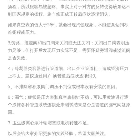
扬程，所以很容易被忽略。事实上对于对方的反转使得该泵达不
到国家规定的扬程。旋向修正成正转后症状逐渐消失。
如果真空表的值大于5米，就会出现汽蚀现象，不能使泵达到标
准扬程或压力。
3;旁路、溢流阀和出口阀未关闭或无法关闭；关闭出口阀表明压
力足够，但打开后发现压力实际不足，需要怀疑旁通阀或溢流阀
是否失效。
4；冷凝器类容器进行管道细、出口企业管道粗，造成经济压力
上不去。建议通过用户 换管道后症状逐渐消失
5、不排除容积泵阀门调压不到位或根本没有安装的原因。
6；漏气；症状是压力表和真空表指针不稳，可以用黄油进行逐
个涂抹各种管道系统连接处来测试结果是否是管道的漏气问题原
因。
7. 卫生级离心泵叶轮堵塞或电机转速不足。
以后会给大家介绍更多的实践经验，希望大家关注。